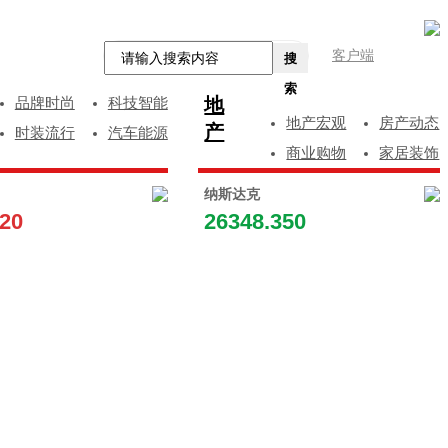
客户端
搜
索
地
品牌时尚
科技智能
地产宏观
房产动态
产
时装流行
汽车能源
商业购物
家居装饰
纳斯达克
120
26348.350