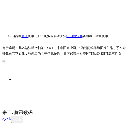
中国首席
商业
资讯
门户；更多内容请关注
中国商业网
各频道、栏目资讯
。
免责声明：凡本站注明
“来自：
XXX
（非
中国商业
网）
”的新闻稿件和图片作品，系本站
转载自其它媒体，转载目的在于信息传递，并不代表本站赞同其观点和对其真实性负
责。
来自: 腾讯数码
syxb
关注