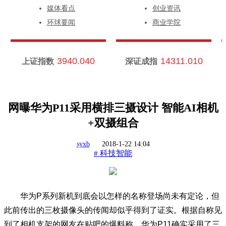
媒体看点
创业资讯
环球要闻
商业学院
3940.040
14311.010
上证指数
深证成指
网曝华为P11采用横排三摄设计 智能AI相机
+双摄组合
syxb
2018-1-22 14:04
科技智能
#
华为P系列新机到底会以怎样的名称登场尚未有定论，但
此前传出的三枚摄像头的传闻却似乎得到了证实。根据自称见
到了相机支架的网友在贴吧的爆料称，华为P11确实采用了三