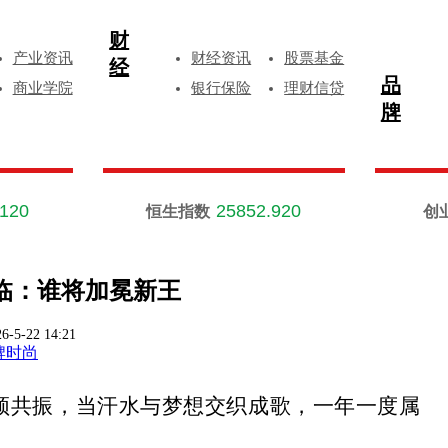
财
产业资讯
财经资讯
股票基金
经
品
商业学院
银行保险
理财信贷
牌
.120
25852.920
恒生指数
创
再临：谁将加冕新王
6-5-22 14:21
牌时尚
频共振，当汗水与梦想交织成歌，一年一度属