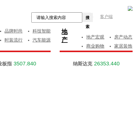
客户端
搜
索
地
品牌时尚
科技智能
地产宏观
房产动态
产
时装流行
汽车能源
商业购物
家居装饰
3507.840
26353.440
业板指
纳斯达克