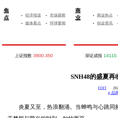
焦
商
经济报道
市场观察
商业热点
点
业
媒体看点
环球要闻
创业资讯
3900.350
14110
上证指数
深证成指
SNH48的盛夏
EDIT
202
品
#
炎夏又至，热浪翻涌。当蝉鸣与心跳同