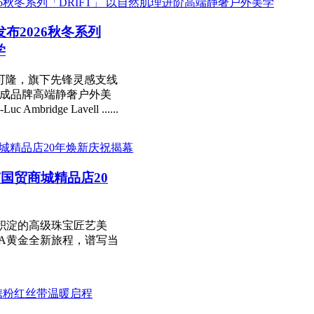
发布2026秋冬系列
学
 可隆，旗下先锋灵感支线
，完成品牌高端静奢户外美
dge Lavell ......
京国贸商城精品店20
代积淀的高级珠宝匠艺美
TA黄金全新旅程，谱写当