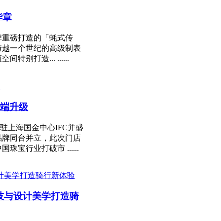
华章
牌重磅打造的「蚝式传
跨越一个世纪的高级制表
造... ......
高端升级
驻上海国金中心IFC并盛
品牌同台并立，此次门店
行业打破市 ......
科技与设计美学打造骑