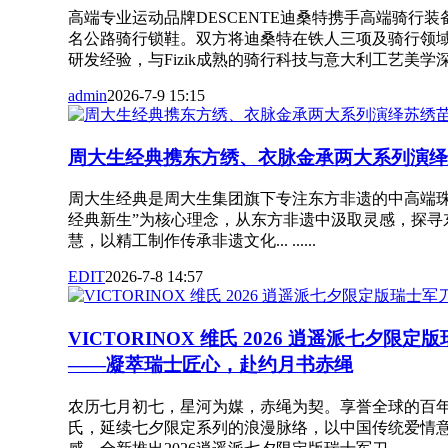
高端专业运动品牌DESCENTE迪桑特携手高端骑行装备
名公路骑行锁鞋。双方将迪桑特在铁人三项及骑行领
研发经验，与Fizik成熟的骑行科技与意大利工艺美学深度融合..
admin
2026-7-9 15:15
周大生经典携东方绣、衣脉金承两大系列演绎
周大生经典是周大生集团旗下专注东方非遗的中高端珠
经典新生”为核心理念，从东方非遗中汲取灵感，探寻
慧，以精工制作传承非遗文化... ......
EDIT
2026-7-8 14:57
VICTORINOX 维氏 2026 逍遥派七夕限
——凝萃瑞士匠心，赴约月书赤绳
农历七月初七，星河为媒，赤绳为契。享誉全球的百年瑞士品
氏，延续七夕限定系列的浪漫脉络，以中国传统爱情