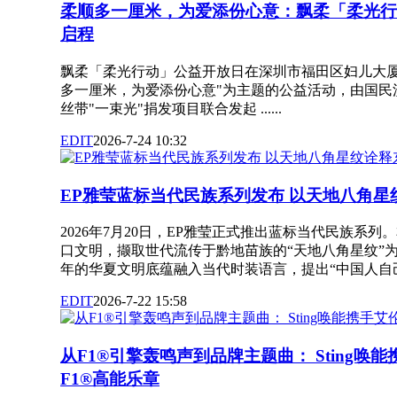
柔顺多一厘米，为爱添份心意：飘柔「柔光行
启程
飘柔「柔光行动」公益开放日在深圳市福田区妇儿大厦
多一厘米，为爱添份心意"为主题的公益活动，由国民
丝带"一束光"捐发项目联合发起 ......
EDIT
2026-7-24 10:32
EP雅莹蓝标当代民族系列发布 以天地八角星
2026年7月20日，EP雅莹正式推出蓝标当代民族系
口文明，撷取世代流传于黔地苗族的“天地八角星纹”
年的华夏文明底蕴融入当代时装语言，提出“中国人自己的东方
EDIT
2026-7-22 15:58
从F1®引擎轰鸣声到品牌主题曲： Sting唤
F1®高能乐章