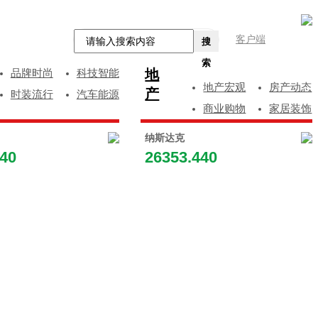
客户端
搜
索
地
品牌时尚
科技智能
地产宏观
房产动态
产
时装流行
汽车能源
商业购物
家居装饰
纳斯达克
840
26353.440