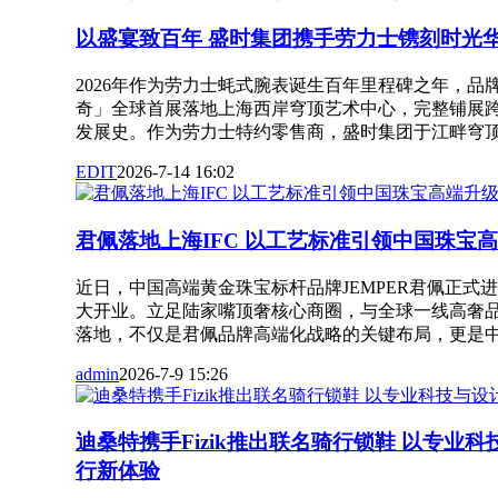
以盛宴致百年 盛时集团携手劳力士镌刻时光
2026年作为劳力士蚝式腕表诞生百年里程碑之年，品
奇」全球首展落地上海西岸穹顶艺术中心，完整铺展
发展史。作为劳力士特约零售商，盛时集团于江畔穹顶空间特别打
EDIT
2026-7-14 16:02
君佩落地上海IFC 以工艺标准引领中国珠宝
近日，中国高端黄金珠宝标杆品牌JEMPER君佩正式进
大开业。立足陆家嘴顶奢核心商圈，与全球一线高奢
落地，不仅是君佩品牌高端化战略的关键布局，更是中国珠宝
admin
2026-7-9 15:26
迪桑特携手Fizik推出联名骑行锁鞋 以专业
行新体验