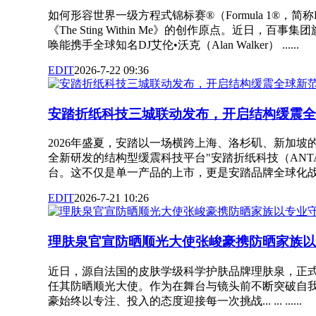
如何形容世界一级方程式锦标赛®（Formula 1®，简
《The Sting Within Me》的创作原点。近日，百事集
唤能携手全球知名DJ艾伦•沃克（Alan Walker） ......
EDIT
2026-7-22 09:36
安踏折纸科技三城联动发布，开启结构缓震全
2026年盛夏，安踏以一场横跨上海、洛杉矶、新加坡
全新研发的结构型缓震科技平台"安踏折纸科技（ANTA
台。这不仅是单一产品的上市，更是安踏品牌全球化战略的一次
EDIT
2026-7-21 10:26
理肤泉官宣防晒顺光大使张峻豪携防晒家族以
近日，源自法国的皮肤学级科学护肤品牌理肤泉，正
任其防晒顺光大使。作为在舞台与镜头前不断突破自
豪始终以专注、投入的态度迎接每一次挑战... ... ......