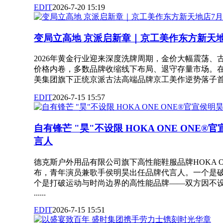
EDIT
2026-7-20 15:19
变局立高地 京派启新章｜京工美作东方新天地
2026年黄金行业迎来深度洗牌周期，金价大幅震荡、
价格内卷，多数品牌收缩线下布局、退守存量市场。
美集团旗下正统京派古法高端品牌京工美作逆势落子首都王府
EDIT
2026-7-15 15:57
自有锋芒 "昊"不设限 HOKA ONE ONE
言人
德克斯户外用品有限公司旗下高性能鞋服品牌HOKA O
布，青年演员兼歌手侯明昊出任品牌代言人。一个是
个是打破运动与时尚边界的高性能品牌——双方因不
......
EDIT
2026-7-15 15:51