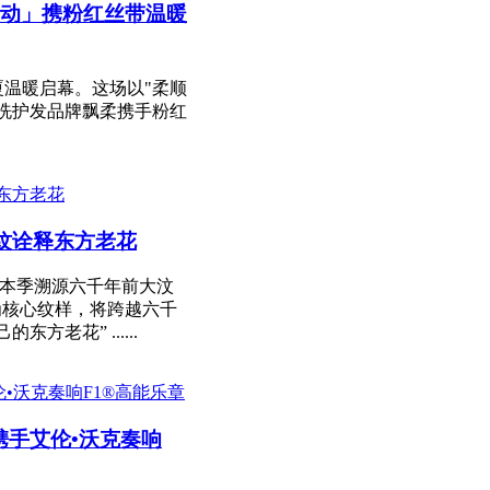
动」携粉红丝带温暖
温暖启幕。这场以"柔顺
洗护发品牌飘柔携手粉红
纹诠释东方老花
列。本季溯源六千年前大汶
为核心纹样，将跨越六千
老花” ......
能携手艾伦•沃克奏响