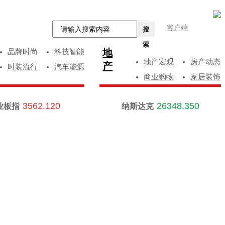
客户端
搜
索
地
品牌时尚
科技智能
地产宏观
房产动态
产
时装流行
汽车能源
商业购物
家居装饰
3562.120
26348.350
业板指
纳斯达克