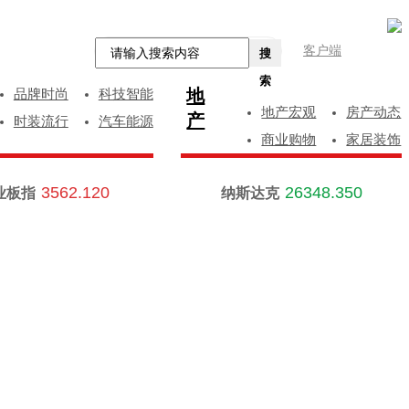
客户端
搜
索
地
品牌时尚
科技智能
地产宏观
房产动态
产
时装流行
汽车能源
商业购物
家居装饰
3562.120
26348.350
业板指
纳斯达克