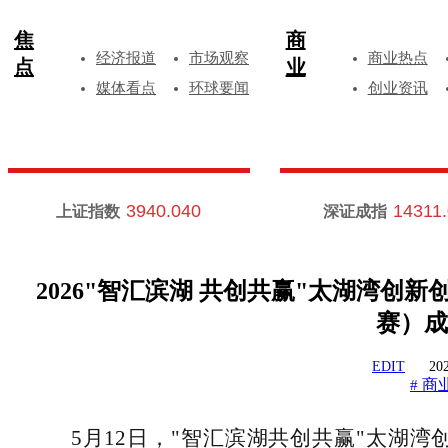
焦
商
经济报道
市场观察
商业热点
点
业
媒体看点
环球要闻
创业资讯
3940.040
14311
上证指数
深证成指
2026"智汇滨湖 共创共赢"太湖湾创
赛）成
EDIT
202
商
#
5月12日，"智汇滨湖共创共赢"太湖