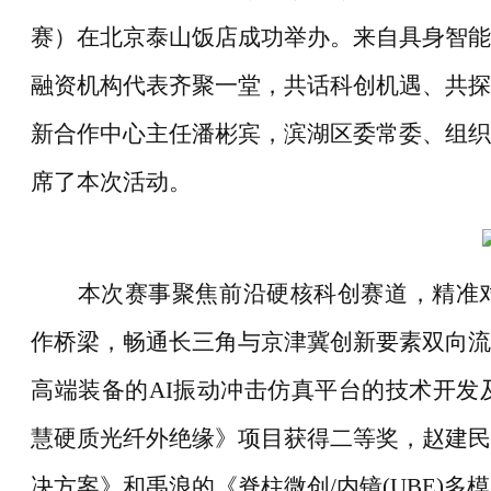
赛）在北京泰山饭店成功举办。来自具身智能
融资机构代表齐聚一堂，共话科创机遇、共探
新合作中心主任潘彬宾，滨湖区委常委、组织
席了本次活动。
本次赛事聚焦前沿硬核科创赛道，精准
作桥梁，畅通长三角与京津冀创新要素双向流
高端装备的
AI振动冲击仿真平台的技术开
慧硬质光纤外绝缘》项目获得二等奖，赵建民
决方案》和禹浪的《脊柱微创/内镜(UBE)