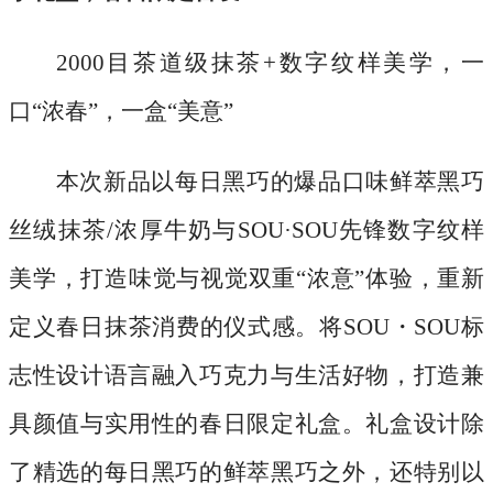
2000目茶道级抹茶+数字纹样美学，一
口“浓春”，一盒“美意”
本次新品以每日黑巧的爆品口味鲜萃黑巧
丝绒抹茶
/浓厚牛奶与SOU·SOU先锋数字纹样
美学，打造味觉与视觉双重“浓意”体验，重新
定义春日抹茶消费的仪式感。将SOU・SOU标
志性设计语言融入巧克力与生活好物，打造兼
具颜值与实用性的春日限定礼盒。礼盒设计除
了精选的每日黑巧的鲜萃黑巧之外，还特别以