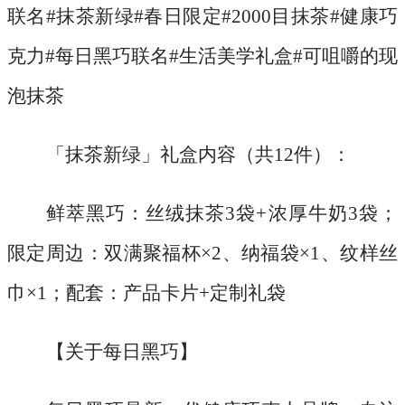
联名#抹茶新绿#春日限定#2000目抹茶#健康巧
克力#每日黑巧联名#生活美学礼盒#可咀嚼的现
泡抹茶
「抹茶新绿」礼盒内容（共
12件）：
鲜萃黑巧：丝绒抹茶
3袋+浓厚牛奶3袋；
限定周边：双满聚福杯×2、纳福袋×1、纹样丝
巾×1；配套：产品卡片+定制礼袋
【关于每日黑巧】