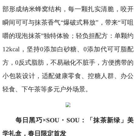
部形成纳米蜂窝结构，每一颗扎实清脆，咬开
瞬间可可与抹茶香气“爆破式释放”，带来“可咀
嚼的现泡抹茶”独特体验；轻负担配方：单颗约
12kcal，坚持0添加白砂糖、0添加代可可脂配
方，0反式脂肪，不易融化不脏手，方便携带的
小包装设计，适配健康零食、控糖人群、办公
轻食、下午茶等多元户外场景。
每日黑巧
×SOU・SOU：「抹茶新绿」美
学礼盒，春日限定首发