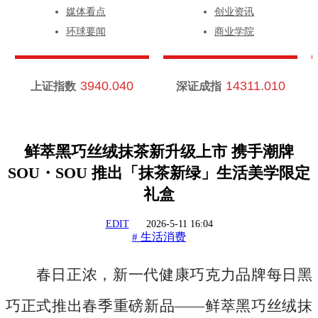
媒体看点
创业资讯
环球要闻
商业学院
3940.040
14311.010
上证指数
深证成指
鲜萃黑巧丝绒抹茶新升级上市 携手潮牌
SOU・SOU 推出「抹茶新绿」生活美学限定
礼盒
EDIT
2026-5-11 16:04
生活消费
#
春日正浓，新一代健康巧克力品牌每日黑
巧正式推出春季重磅新品
——鲜萃黑巧丝绒抹