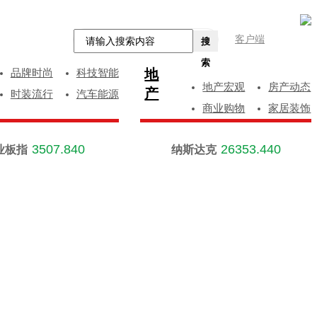
客户端
搜
索
地
品牌时尚
科技智能
地产宏观
房产动态
产
时装流行
汽车能源
商业购物
家居装饰
3507.840
26353.440
业板指
纳斯达克