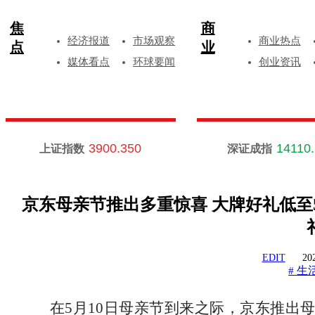
焦
商
经济报道
市场观察
商业热点
点
业
媒体看点
环球要闻
创业资讯
3900.350
14110
上证指数
深证成指
京东母亲节推出多重惊喜 大牌好礼低至5
EDIT
20
生
#
在
5月10日母亲节到来之际，京东推出