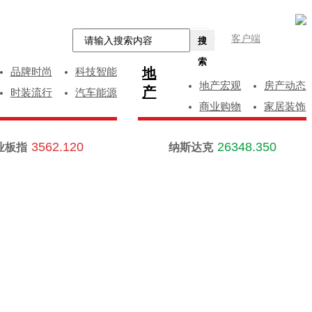
客户端
搜
索
地
品牌时尚
科技智能
地产宏观
房产动态
产
时装流行
汽车能源
商业购物
家居装饰
3562.120
26348.350
业板指
纳斯达克