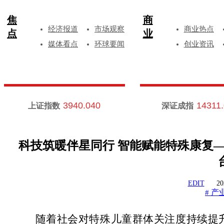
焦
商
经济报道
市场观察
商业热点
点
业
媒体看点
环球要闻
创业资讯
3940.040
14311
上证指数
深证成指
科技筑暖伴星同行 智能赋能特殊康复
EDIT
20
产
#
随着社会对特殊儿童群体关注度持续提