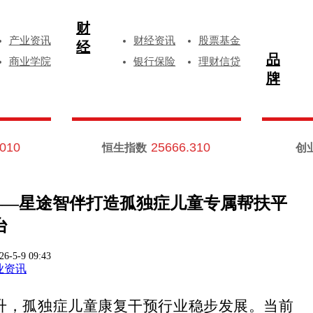
财
产业资讯
财经资讯
股票基金
经
品
商业学院
银行保险
理财信贷
牌
.010
25666.310
恒生指数
创
——星途智伴打造孤独症儿童专属帮扶平
台
26-5-9 09:43
业资讯
升，孤独症儿童康复干预行业稳步发展。当前