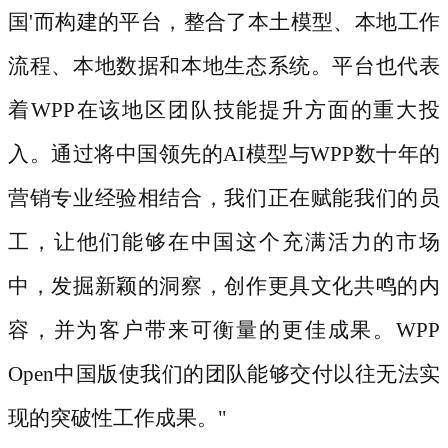
国'而构建的平台，整合了本土模型、本地工作
流程、本地数据和本地生态系统。平台也代表
着WPP在该地区团队技能提升方面的重大投
入。通过将中国领先的AI模型与WPP数十年的
营销专业经验相结合，我们正在赋能我们的员
工，让他们能够在中国这个充满活力的市场
中，发掘新颖的洞察，创作更具文化共鸣的内
容，并为客户带来可衡量的更佳成果。WPP
Open中国版使我们的团队能够交付以往无法实
现的突破性工作成果。"