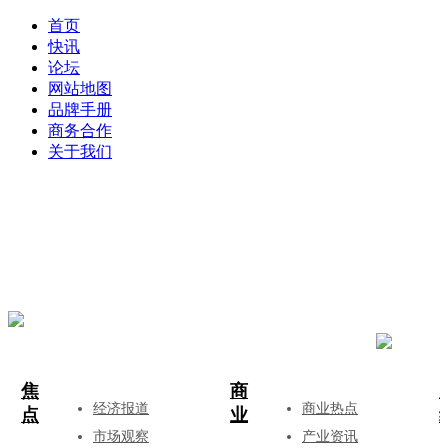
首页
快讯
论坛
网站地图
品牌手册
商务合作
关于我们
登录
注册
投稿
焦
商
经济报道
商业热点
点
业
市场观察
产业资讯