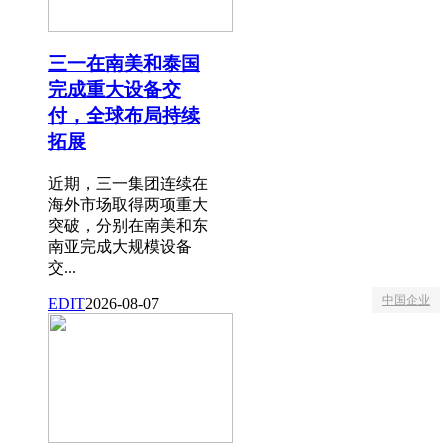
三一在南美和泰国
完成重大设备交
付，全球布局持续
拓展
近期，三一集团连续在
海外市场取得两项重大
突破，分别在南美和东
南亚完成大规模设备
交...
中国企业
EDIT
2026-08-07