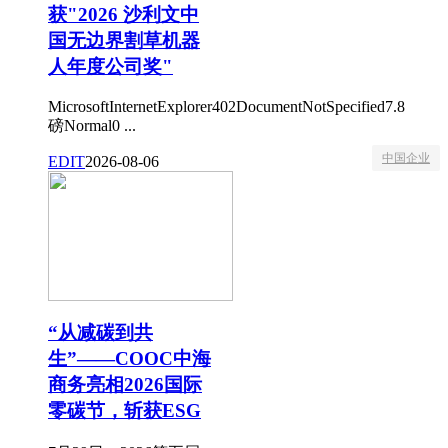
获"2026 沙利文中
国无边界割草机器
人年度公司奖"
MicrosoftInternetExplorer402DocumentNotSpecified7.8
磅Normal0 ...
中国企业
EDIT
2026-08-06
“从减碳到共
生”——COOC中海
商务亮相2026国际
零碳节，斩获ESG