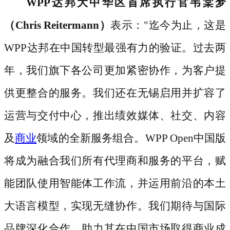
WPP达邦大中华区首席执行官韦棠梦
（Chris Reitermann）
表示：
"迄今为止，这是
WPP达邦在中国转型最强有力的验证。过去两
年，我们旗下各公司更加紧密协作，为客户提
供更整合的服务。我们还在无锡启用并扩容了
运营与交付中心，推出绩效媒体、社交、内容
及
商业
领域的全新服务组合。WPP Open中国版
将成为融合我们所有代理商和服务的平台，赋
能团队使用智能体工作流，并运用前沿的本土
大语言模型，实现无缝协作。我们期待与国际
品牌深化合作，助力其在中国市场取得商业成