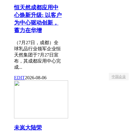
恒天然成都应用中
心焕新升级: 以客户
为中心驱动创新，
蓄力在华增
（7月27日，成都）全
球乳品行业领军企业恒
天然集团于7月27日宣
布，其成都应用中心完
成...
中国企业
EDIT
2026-08-06
未岚大陆荣