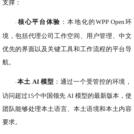
支撑：
核心平台体验
：本地化的
WPP Open环
·
境，包括代理公司工作空间、用户管理、中文
优先的界面以及关键工具和工作流程的平台导
航。
本土
AI 模型
：通过一个受管控的环境，
·
访问超过
15个中国领先 AI 模型的最新版本，使
团队能够处理本土语言、本土语境和本土内容
要求。