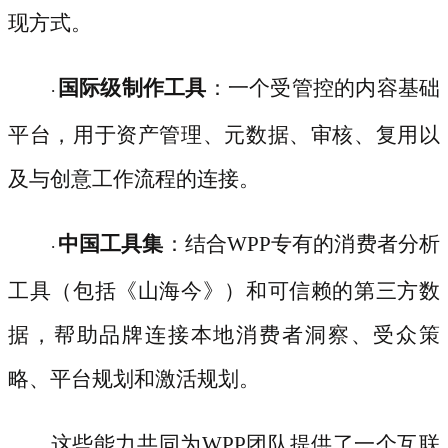
现方式。
国际级制作工具
：一个受管控的内容基础
·
平台，用于资产管理、元数据、审核、复用以
及与创意工作流程的连接。
中国工具集
：结合
WPP专有的消费者分析
·
工具（包括《山海今》）和可信赖的第三方数
据，帮助品牌连接本地消费者洞察、受众策
略、平台规划和激活规划。
这些能力共同为
WPP团队提供了一个互联