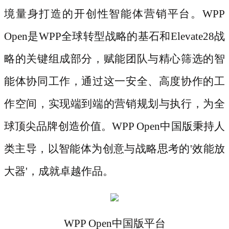
境量身打造的开创性智能体营销平台。WPP
Open是WPP全球转型战略的基石和Elevate28战
略的关键组成部分，赋能团队与精心筛选的智
能体协同工作，通过这一安全、高度协作的工
作空间，实现端到端的营销规划与执行，为全
球顶尖品牌创造价值。WPP Open中国版秉持人
类主导，以智能体为创意与战略思考的'效能放
大器'，成就卓越作品。
WPP Open中国版平台