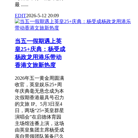
最 ......
EDIT
2026-5-12 20:09
当五一假期遇上英
皇25+庆典：杨受成
杨政龙用港乐带动
香港文旅新热度
2026年五一黄金周圆满
收官，英皇娱乐25+周
年庆典毫无悬念成为本
次假期香港最具号召力
的文旅 IP。5月3日至4
日，两场“25+英皇群星
演唱会”在启德体育园
主场馆连番上演，这场
由英皇集团主席杨受成
亲自带领团队筹备已久