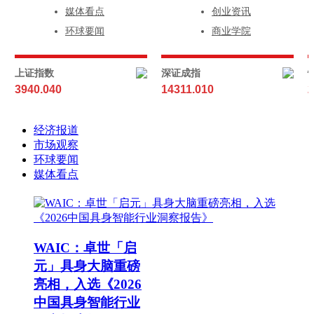
媒体看点
创业资讯
环球要闻
商业学院
上证指数
深证成指
3940.040
14311.010
2
经济报道
市场观察
环球要闻
媒体看点
WAIC：卓世「启
元」具身大脑重磅
亮相，入选《2026
中国具身智能行业