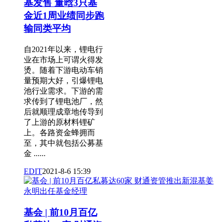
基发售 董晗3只基
金近1周业绩同步跑
输同类平均
自2021年以来，锂电行
业在市场上可谓火得发
烫。随着下游电动车销
量预期大好，引爆锂电
池行业需求。下游的需
求传到了锂电池厂，然
后就顺理成章地传导到
了上游的原材料锂矿
上。各路资金蜂拥而
至，其中就包括公募基
金 ......
EDIT
2021-8-6 15:39
基会 | 前10月百亿