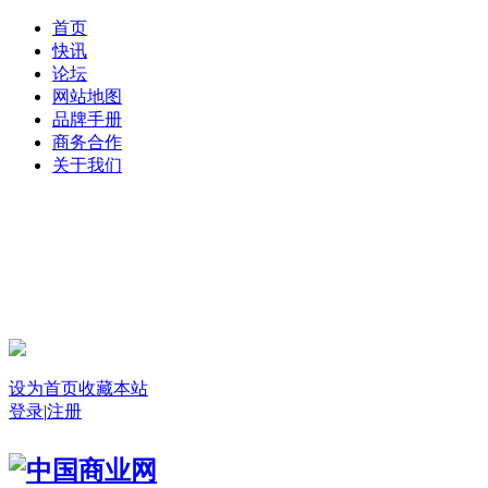
首页
快讯
论坛
网站地图
品牌手册
商务合作
关于我们
登录
设为首页
收藏本站
登录
|
注册