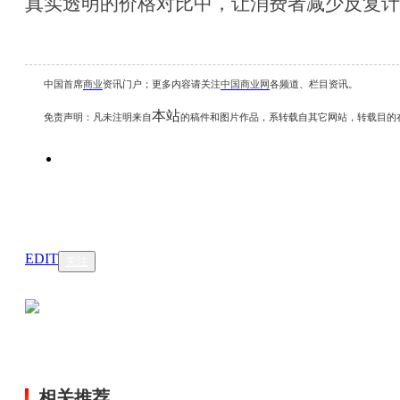
真实透明的价格对比中，让消费者减少反复计
中国首席
商业
资讯
门户；更多内容请关注
中国商业网
各频道、栏目资讯
。
本站
免责声明：凡未注明
来自
的稿件和图片作品，系转载自其它网站，转载目的
EDIT
关注
相关推荐