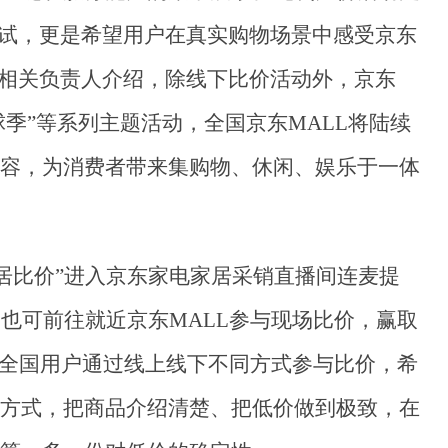
尝试，更是希望用户在真实购物场景中感受京东
L相关负责人介绍，除线下比价活动外，京东
8看球季”等系列主题活动，全国京东MALL将陆续
容，为消费者带来集购物、休闲、娱乐于一体
电家居比价”进入京东家电家居采销直播间连麦提
也可前往就近京东MALL参与现场比价，赢取
邀全国用户通过线上线下不同方式参与比价，希
方式，把商品介绍清楚、把低价做到极致，在