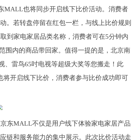
京东MALL也将同步开启线下比价活动。消费者
动。若转盘停留在红包一栏，与线上比价规则
抽取到家电家居品类名称，消费者可在5分钟内
格范围内的商品带回家。值得一提的是，北京南
电视、雷鸟65吋电视等超级大奖等您搬走！此
LL也将开启线下比价，消费者参与比价成功即可
，京东
MALL不仅是用户线下体验家电家居产品
应链和服务能力的集中展示。此次比价活动走