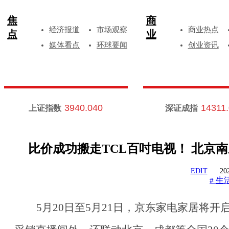
焦
商
经济报道
市场观察
商业热点
点
业
媒体看点
环球要闻
创业资讯
3940.040
14311
上证指数
深证成指
比价成功搬走TCL百吋电视！ 北京南
EDIT
20
生
#
5月20日至5月21日，京东家电家居将