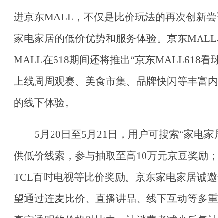
进京东MALL，不仅是比价玩法的再次创新
家电家居的低价优势和服务体验。京东MAL
MALL在618期间还将推出“京东MALL61
上线周周观赛、美食市集、品牌快闪等丰富内
的线下体验。
5月20日至5月21日，用户可搜索“家
供低价线索，参与抽取至高10万元京豆奖励；
TCL百吋电视等比价奖励。京东家电家居诚
望通过连麦比价、直播讲品、线下互动等多重