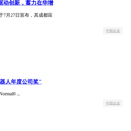
心驱动创新，蓄力在华增
于7月27日宣布，其成都应
中国企业
机器人年度公司奖"
ormal0 ...
中国企业