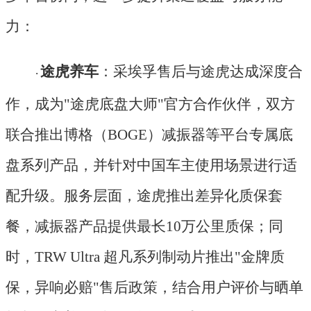
力：
途虎养车
：采埃孚售后与途虎达成深度合
·
作，成为
"途虎底盘大师"官方合作伙伴，双方
联合推出博格（BOGE）减振器等平台专属底
盘系列产品，并针对中国车主使用场景进行适
配升级。服务层面，途虎推出差异化质保套
餐，减振器产品提供最长10万公里质保；同
时，TRW Ultra 超凡系列制动片推出"金牌质
保，异响必赔"售后政策，结合用户评价与晒单