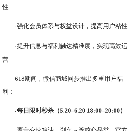
性
强化会员体系与权益设计，提高用户粘性
·
提升信息与福利触达精准度，实现高效运
·
营
618期间，微信商城同步推出多重用户福
利：
每日限时秒杀（
5.20–6.20 18:00–20:00）
·
覆盖变速箱油、刹车片等核心品类，官方
·