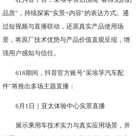
品质"，持续探索"实景+内容"的表达方式。通
过短视频与直播联动，还原真实产品使用场
景，将原厂技术优势与产品价值直观呈现，增
强用户感知与信任。
618期间，抖音官方账号"采埃孚汽车配
件"将推出多场主题直播：
6月1日｜亚太体验中心实景直播
展示乘用车技术实力与真实应用场景，并