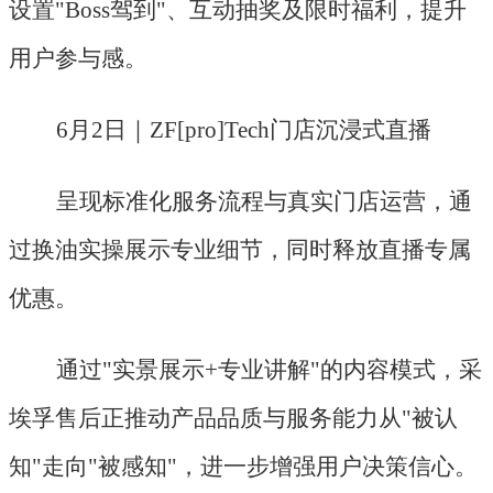
设置
"Boss驾到"、互动抽奖及限时福利，提升
用户参与感。
6月2日｜ZF[pro]Tech门店沉浸式直播
呈现标准化服务流程与真实门店运营，通
过换油实操展示专业细节，同时释放直播专属
优惠。
通过
"实景展示+专业讲解"的内容模式，采
埃孚售后正推动产品品质与服务能力从"被认
知"走向"被感知"，进一步增强用户决策信心。