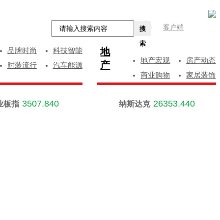
客户端
搜
索
地
品牌时尚
科技智能
地产宏观
房产动态
产
时装流行
汽车能源
商业购物
家居装饰
3507.840
26353.440
业板指
纳斯达克