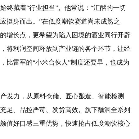
，始终藏着
“
行业担当
”
。他常说：
“
汇酩的一切
应挺身而出。
”
在低度潮饮赛道尚未成熟之
的增长点，更希望为陷入困境的酒业同行开辟
，将利润空间释放到产业链的各个环节，让经
，比雷军的
“
小米合伙人
”
制度还要早，也成为
稳产发力，从原料仓储、匠心酿造、智能检测
充足、品控严苛、发货高效。旗下醺洄全系列
颜值好口感三重优势，快速抢占低度潮饮核心