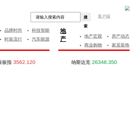
客户端
搜
索
地
品牌时尚
科技智能
地产宏观
房产动态
产
时装流行
汽车能源
商业购物
家居装饰
3562.120
26348.350
业板指
纳斯达克