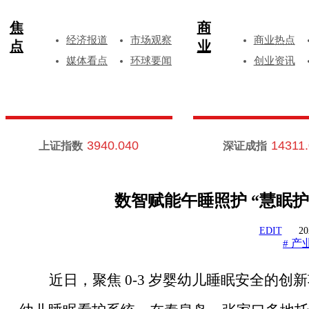
焦
商
经济报道
市场观察
商业热点
点
业
媒体看点
环球要闻
创业资讯
3940.040
14311
上证指数
深证成指
数智赋能午睡照护 “慧眠护
EDIT
20
产
#
近日，聚焦
0-3 岁婴幼儿睡眠安全的创