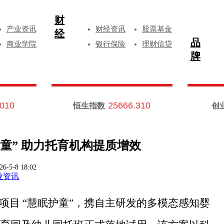
财
产业资讯
财经资讯
股票基金
经
品
商业学院
银行保险
理财信贷
牌
.010
25666.310
恒生指数
创
童” 助力托育机构提质增效
26-5-8 18:02
业资讯
新项目 “慧眠护童”，携自主研发的多模态感知婴