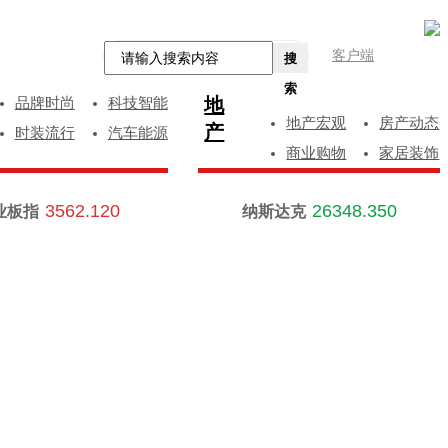
客户端
搜
索
地
品牌时尚
科技智能
地产宏观
房产动态
产
时装流行
汽车能源
商业购物
家居装饰
3562.120
26348.350
业板指
纳斯达克