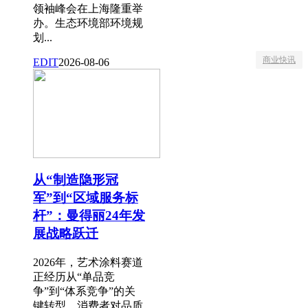
领袖峰会在上海隆重举
办。生态环境部环境规
划...
商业快讯
EDIT
2026-08-06
从“制造隐形冠
军”到“区域服务标
杆”：曼得丽24年发
展战略跃迁
2026年，艺术涂料赛道
正经历从“单品竞
争”到“体系竞争”的关
键转型。消费者对品质