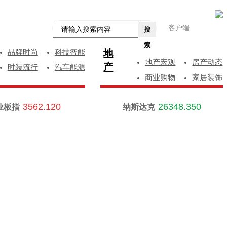
客户端
搜
索
地
品牌时尚
科技智能
地产宏观
房产动态
产
时装流行
汽车能源
商业购物
家居装饰
3562.120
26348.350
业板指
纳斯达克