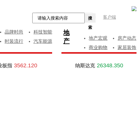
客户端
搜
索
地
品牌时尚
科技智能
地产宏观
房产动态
产
时装流行
汽车能源
商业购物
家居装饰
3562.120
26348.350
业板指
纳斯达克