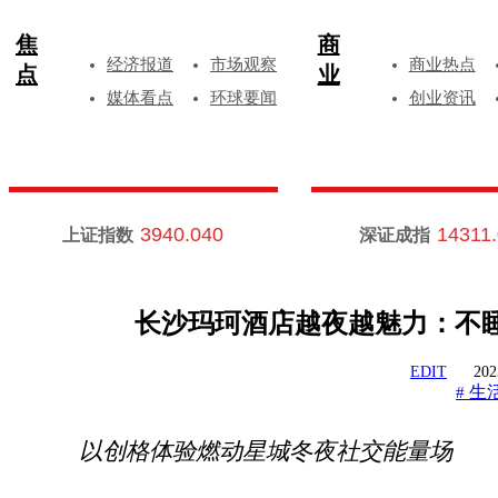
焦
商
经济报道
市场观察
商业热点
点
业
媒体看点
环球要闻
创业资讯
3940.040
14311
上证指数
深证成指
长沙玛珂酒店越夜越魅力：不睡
EDIT
202
生
#
以创格体验燃动星城冬夜社交能量场