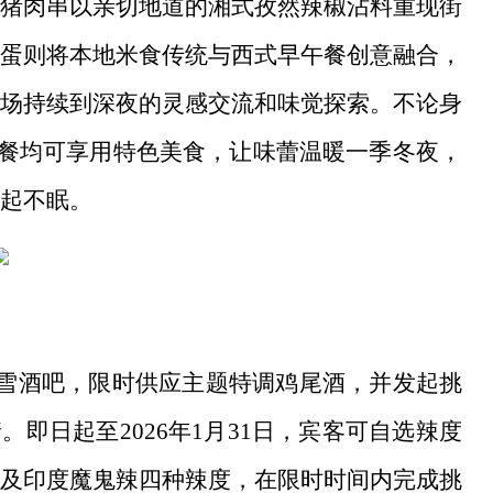
猪肉串以亲切地道的湘式孜然辣椒沾料重现街
蛋则将本地米食传统与西式早午餐创意融合，
场持续到深夜的灵感交流和味觉探索。不论身
客房送餐均可享用特色美食，让味蕾温暖一季冬夜，
起不眠。
冰雪酒吧，限时供应主题特调鸡尾酒，并发起挑
即日起至2026年1月31日，宾客可自选辣度
及印度魔鬼辣四种辣度，在限时时间内完成挑