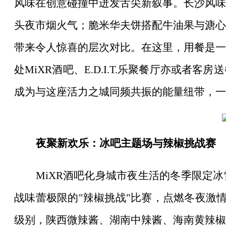
风味在创意碰撞中迸发舌尖新叙事。长沙风味
头夜市烟火气；脆米华夫饼搭配牛油果与溏心
带来令人惊喜的层次对比。在这里，用餐是一
处MiXR酒吧、E.D.I.T.乐聚餐厅亦或者
成为与这座活力之城同频共振的能量纽带，一
夜聚新欢乐：冰吧主题场与辣椒挑战赛
MiXR酒吧化身城市夜生活的冬季限定
战味蕾极限的"辣椒挑战"比赛，点燃冬夜激情。
级别，陕西微辣酱、湖南中辣酱、海南黄辣椒