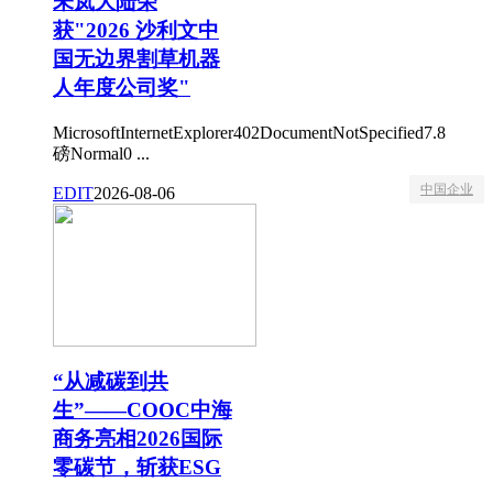
未岚大陆荣
获"2026 沙利文中
国无边界割草机器
人年度公司奖"
MicrosoftInternetExplorer402DocumentNotSpecified7.8
磅Normal0 ...
中国企业
EDIT
2026-08-06
“从减碳到共
生”——COOC中海
商务亮相2026国际
零碳节，斩获ESG