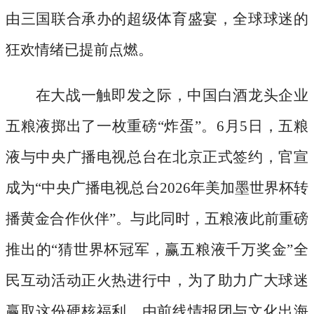
由三国联合承办的超级体育盛宴，全球球迷的
狂欢情绪已提前点燃。
在大战一触即发之际，中国白酒龙头企业
五粮液掷出了一枚重磅
“炸蛋”。6月5日，五粮
液与中央广播电视总台在北京正式签约，官宣
成为“中央广播电视总台2026年美加墨世界杯转
播黄金合作伙伴”。与此同时，五粮液此前重磅
推出的“猜世界杯冠军，赢五粮液千万奖金”全
民互动活动正火热进行中，为了助力广大球迷
赢取这份硬核福利，由前线情报团与文化出海