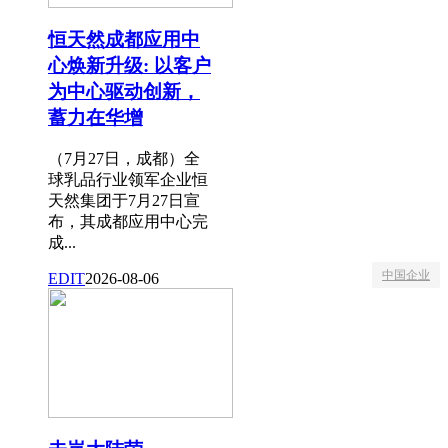
恒天然成都应用中
心焕新升级: 以客户
为中心驱动创新，
蓄力在华增
（7月27日，成都）全
球乳品行业领军企业恒
天然集团于7月27日宣
布，其成都应用中心完
成...
中国企业
EDIT
2026-08-06