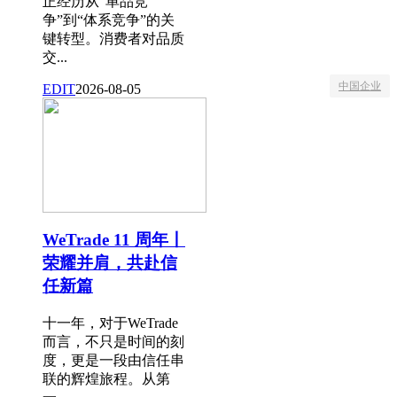
正经历从“单品竞
争”到“体系竞争”的关
键转型。消费者对品质
交...
中国企业
EDIT
2026-08-05
WeTrade 11 周年丨
荣耀并肩，共赴信
任新篇
十一年，对于WeTrade
而言，不只是时间的刻
度，更是一段由信任串
联的辉煌旅程。从第