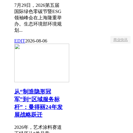
7月29日，2026第五届
国际绿色零碳节暨ESG
领袖峰会在上海隆重举
办。生态环境部环境规
划...
商业快讯
EDIT
2026-08-06
从“制造隐形冠
军”到“区域服务标
杆”：曼得丽24年发
展战略跃迁
2026年，艺术涂料赛道