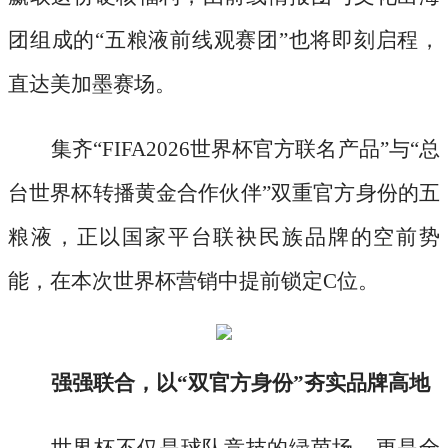
团组成的“五粮液前线观赛团”也将即刻启程，
直达美加墨赛场。
集齐
“FIFA2026世界杯官方联名产品”与“总
台世界杯转播黄金合作伙伴”双重官方身份的五
粮液，正以国家平台联袂民族品牌的空前势
能，在本次世界杯营销中提前锁定C位。
强强联合，以
“双官方身份”夯实品牌高地
世界杯不仅是球队竞技的绿茵场，更是全