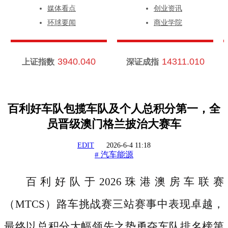
媒体看点
创业资讯
环球要闻
商业学院
3940.040
14311.010
上证指数
深证成指
百利好车队包揽车队及个人总积分第一，全
员晋级澳门格兰披治大赛车
EDIT
2026-6-4 11:18
汽车能源
#
百利好队于
2026珠港澳房车联赛
（MTCS）路车挑战赛三站赛事中表现卓越，
最终以总积分大幅领先之势勇夺车队排名榜第