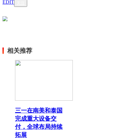
EDIT
关注
相关推荐
三一在南美和泰国
完成重大设备交
付，全球布局持续
拓展