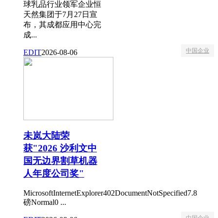
球乳品行业领军企业恒
天然集团于7月27日宣
布，其成都应用中心完
成...
中国企业
EDIT
2026-08-06
未岚大陆荣
获"2026 沙利文中
国无边界割草机器
人年度公司奖"
MicrosoftInternetExplorer402DocumentNotSpecified7.8
磅Normal0 ...