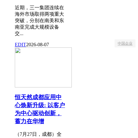
近期，三一集团连续在
海外市场取得两项重大
突破，分别在南美和东
南亚完成大规模设备
交...
中国企业
EDIT
2026-08-07
恒天然成都应用中
心焕新升级: 以客户
为中心驱动创新，
蓄力在华增
（7月27日，成都）全