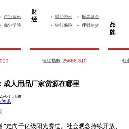
财
产业资讯
财经资讯
股票基金
经
品
商业学院
银行保险
理财信贷
牌
.010
25666.310
恒生指数
创
书：成人用品厂家货源在哪里
26-6-1 14:48
业资讯
角落”走向千亿级阳光赛道。社会观念持续开放、