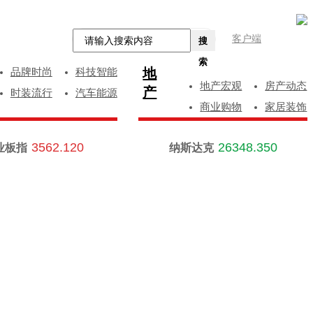
客户端
搜
索
地
品牌时尚
科技智能
地产宏观
房产动态
产
时装流行
汽车能源
商业购物
家居装饰
3562.120
26348.350
业板指
纳斯达克