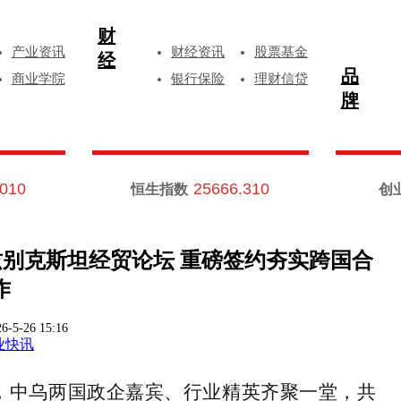
财
产业资讯
财经资讯
股票基金
经
品
商业学院
银行保险
理财信贷
牌
.010
25666.310
恒生指数
创
兹别克斯坦经贸论坛 重磅签约夯实跨国合
作
6-5-26 15:16
业快讯
，中乌两国政企嘉宾、行业精英齐聚一堂，共