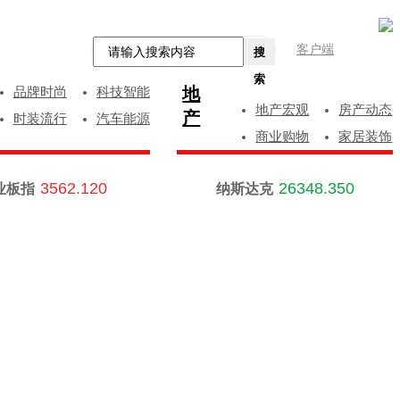
客户端
搜
索
地
品牌时尚
科技智能
地产宏观
房产动态
产
时装流行
汽车能源
商业购物
家居装饰
3562.120
26348.350
业板指
纳斯达克