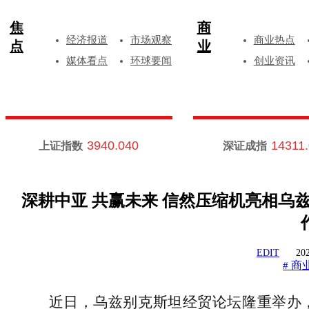
焦
商
经济报道
市场观察
商业热点
点
业
媒体看点
环球要闻
创业资讯
3940.040
14311
上证指数
深证成指
深耕中亚 共赢未来 信然压缩机亮相乌
EDIT
202
商
#
近日，乌兹别克斯坦经贸论坛隆重举办