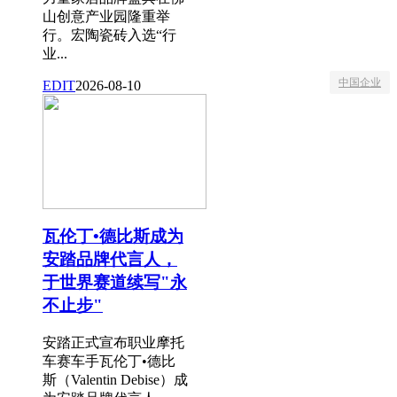
山创意产业园隆重举
行。宏陶瓷砖入选“行
业...
中国企业
EDIT
2026-08-10
瓦伦丁•德比斯成为
安踏品牌代言人，
于世界赛道续写"永
不止步"
安踏正式宣布职业摩托
车赛车手瓦伦丁•德比
斯（Valentin Debise）成