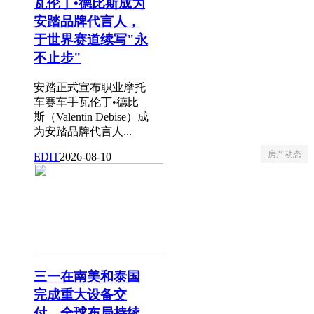
瓦伦丁•德比斯成为
安踏品牌代言人，
于世界赛道续写"永
不止步"
安踏正式宣布职业摩托
车赛车手瓦伦丁•德比
斯（Valentin Debise）成
为安踏品牌代言人...
房产动态
EDIT
2026-08-10
三一在南美和泰国
完成重大设备交
付，全球布局持续