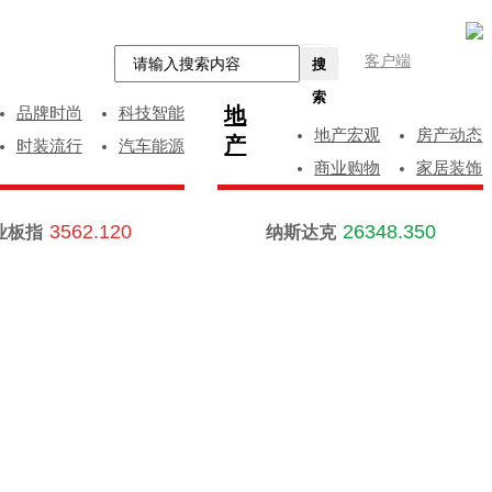
客户端
搜
索
地
品牌时尚
科技智能
地产宏观
房产动态
产
时装流行
汽车能源
商业购物
家居装饰
3562.120
26348.350
业板指
纳斯达克