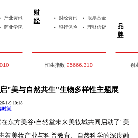
财
产业资讯
财经资讯
股票基金
经
品
商业学院
银行保险
理财信贷
牌
.010
25666.310
恒生指数
创
启"美与自然共生"生物多样性主题展
26-1-9 10:18
牌时尚
馆在东方美谷•自然堂未来美妆城共同启动了"美
志着美妆产业与科普教育、自然科学的深度融