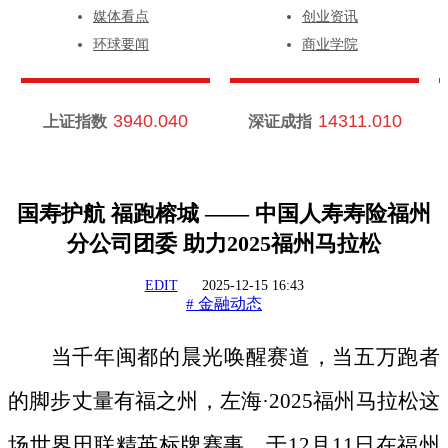
媒体看点
创业资讯
环球要闻
商业学院
3940.040
14311.010
上证指数
深证成指
国寿护航 福跑榕城 —— 中国人寿寿险福州
分公司团委 助力2025福州马拉松
EDIT
2025-12-15 16:43
金融动态
#
当千年闽都的晨光唤醒赛道，当五万跑者
的脚步丈量有福之州，左海
·2025福州马拉松这
场世界田联精英标牌赛事，于12月11日在福州