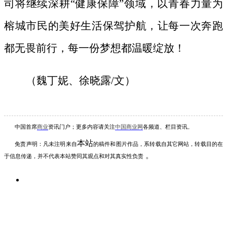
司将继续深耕
“健康保障”领域，以
青春力量
为
榕城市民的美好生活保驾护航，让每一次奔跑
都无畏前行，每一份梦想都温暖绽放！
（
魏丁妮、徐晓露
/文
）
中国首席
商业
资讯
门户；更多内容请关注
中国商业网
各频道、栏目资讯
。
本站
免责声明：凡未注明
来自
的稿件和图片作品，系转载自其它网站，转载目的在
。
于信息传递，并不代表本站赞同其观点和对其真实性负责