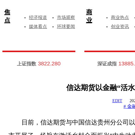
焦
商
经济报道
市场观察
商业热点
点
业
媒体看点
环球要闻
创业资讯
3822.280
13885
上证指数
深证成指
信达期货以金融“活水
EDIT
20
金
#
日前，信达期货与中国信达贵州分公司