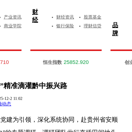
财
产业资讯
财经资讯
股票基金
经
品
商业学院
银行保险
理财信贷
牌
.710
25852.920
恒生指数
创
”精准滴灌黔中振兴路
25-12-2 11:02
融动态
以党建为引领，深化系统协同，赴贵州省安顺