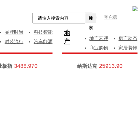
客户端
搜
索
地
品牌时尚
科技智能
地产宏观
房产动态
产
时装流行
汽车能源
商业购物
家居装饰
3488.970
25913.90
业板指
纳斯达克