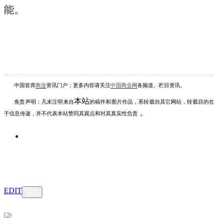
能。
中国首席
商业
资讯
门户；更多内容请关注
中国商业网
各频道、栏目资讯
。
本站
免责声明：凡未注明
来自
的稿件和图片作品，系转载自其它网站，转载目的在
。
于信息传递，并不代表本站赞同其观点和对其真实性负责
EDIT
关注