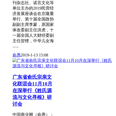
刊杂志社、诺言文化等
单位主办的2019民营经
济发展座谈会在京隆重
举行。第十届全国政协
副副主席李蒙，原国家
体改委副主任洪虎，十
一届全国人大财经委副
主任贺铿，中华儿女海
......
俞愚
2019-1-13 15:08
广东省俞氏宗亲文
化联谊会11月10月
在深举行《姓氏源
流与文化寻根》研
讨会
中国商业网（俞愚）：