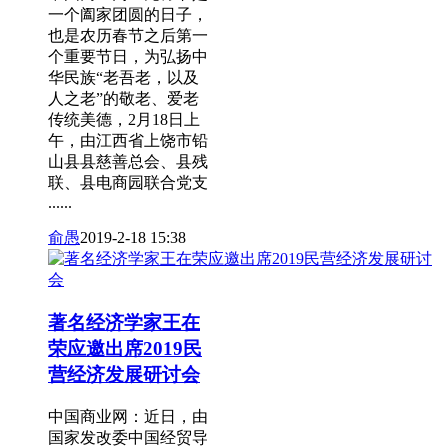
一个阖家团圆的日子，
也是农历春节之后第一
个重要节日，为弘扬中
华民族“老吾老，以及
人之老”的敬老、爱老
传统美德，2月18日上
午，由江西省上饶市铅
山县县慈善总会、县残
联、县电商园联合党支
......
俞愚
2019-2-18 15:38
著名经济学家王在
荣应邀出席2019民
营经济发展研讨会
中国商业网：近日，由
国家发改委中国经贸导