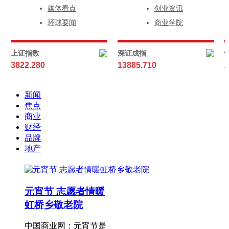
媒体看点
创业资讯
环球要闻
商业学院
上证指数
深证成指
3822.280
13885.710
2
新闻
焦点
商业
财经
品牌
地产
元宵节 志愿者情暖
虹桥乡敬老院
中国商业网：元宵节是