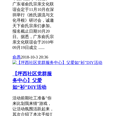
广东省俞氏宗亲文化联
谊会定于11月10月在深
圳举行《姓氏源流与文
化寻根》研讨会，诚邀
天下俞氏宗亲们参加。
报名截止日期10月20
日。据悉，广东俞氏宗
亲文化联谊会于2010年
09月19日成立 ......
俞愚
2018-10-3 20:36
【坪西社区党群服
务中心】父爱
如“衫”DIY活动
活动前期社工准备"你
来比划我来猜"游戏，
让活动氛围活跃起来，
其次介绍了本次手绘T