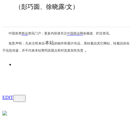
（
彭巧圆、徐晓露
/文
）
中国首席
商业
资讯
门户；更多内容请关注
中国商业网
各频道、栏目资讯
。
本站
免责声明：凡未注明
来自
的稿件和图片作品，系转载自其它网站，转载目的在
。
于信息传递，并不代表本站赞同其观点和对其真实性负责
EDIT
关注