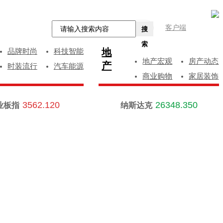
客户端
搜
索
地
品牌时尚
科技智能
地产宏观
房产动态
产
时装流行
汽车能源
商业购物
家居装饰
3562.120
26348.350
业板指
纳斯达克