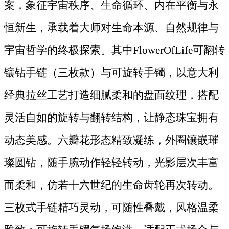
案，象征宇宙秩序、生命循环、内在平衡与永
恒新生，承载着大师对生命本源、自然规律与
宇宙哲学的终极探索。其中FlowerOfLife可翻转
镶钻手链（三枚款）与可旋转手镯，以意大利
经典拉丝工艺打造细腻柔和的盘面纹理，搭配
灵活自如的旋转与翻转结构，让静态珠宝拥有
动态美感。六瓣花形态精致凝练，外圈镶嵌璀
璨圆钻，随手腕动作轻轻转动，光影层次丰富
而柔和，仿若十六世纪的生命齿轮再次转动。
三枚式手链精巧灵动，可随性叠戴，风格温柔