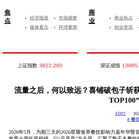
焦
商
经济报道
市场观察
商业热点
点
业
媒体看点
环球要闻
创业资讯
3822.280
13885
上证指数
深证成指
流量之后，何以致远？喜铺破包子斩获
TOP10
EDIT
202
餐
#
2026年5月，为期三天的2026星耀食界餐饮影响力嘉年
食界十周年里程碑，以“见真章”为主题，汇聚了数千名餐饮行