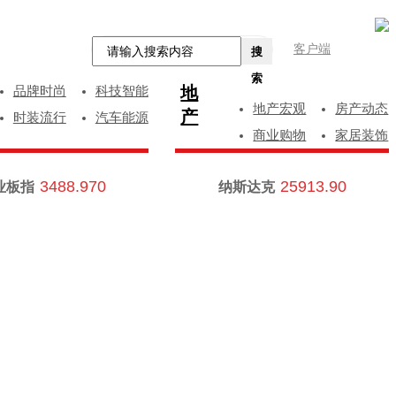
客户端
搜
索
地
品牌时尚
科技智能
地产宏观
房产动态
产
时装流行
汽车能源
商业购物
家居装饰
3488.970
25913.90
业板指
纳斯达克