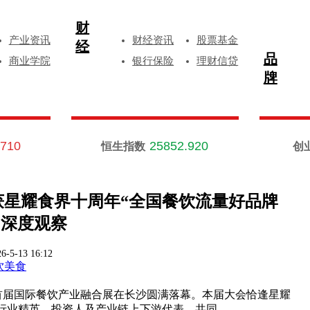
财
产业资讯
财经资讯
股票基金
经
品
商业学院
银行保险
理财信贷
牌
.710
25852.920
恒生指数
创
星耀食界十周年“全国餐饮流量好品牌
0”深度观察
6-5-13 16:12
饮美食
华暨首届国际餐饮产业融合展在长沙圆满落幕。本届大会恰逢星耀
业精英、投资人及产业链上下游代表，共同 ...