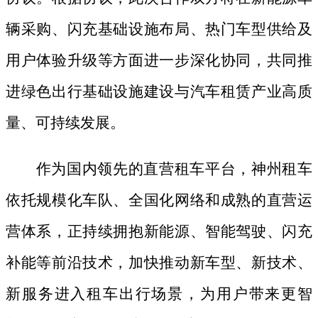
辆采购、闪充基础设施布局、热门车型供给及
用户体验升级等方面进一步深化协同，共同推
进绿色出行基础设施建设与汽车租赁产业高质
量、可持续发展。
作为国内领先的直营租车平台，神州租车
依托规模化车队、全国化网络和成熟的直营运
营体系，正持续拥抱新能源、智能驾驶、闪充
补能等前沿技术，加快推动新车型、新技术、
新服务进入租车出行场景，为用户带来更智