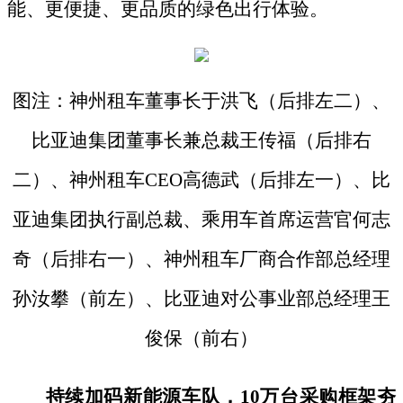
能、更便捷、更品质的绿色出行体验。
图注：神州租车董事长于洪飞（后排左二）、
比亚迪集团董事长兼总裁王传福（后排右
二）、神州租车
CEO高德武（后排左一）、比
亚迪集团执行副总裁、乘用车首席运营官何志
奇（后排右一）、神州租车厂商合作部总经理
孙汝攀（前左）、比亚迪对公事业部总经理王
俊保（前右）
持续加码新能源车队，
10万台采购框架夯