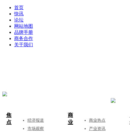
首页
快讯
论坛
网站地图
品牌手册
商务合作
关于我们
登录
注册
投稿
焦
商
经济报道
商业热点
点
业
市场观察
产业资讯