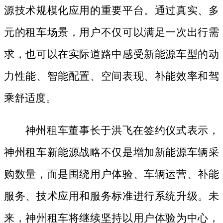
源技术规模化应用的重要平台。通过真实、多
元的租车场景，用户不仅可以满足一次出行需
求，也可以在实际道路中感受新能源车型的动
力性能、智能配置、空间表现、补能效率和驾
乘舒适度。
神州租车董事长于洪飞在签约仪式表示，
神州租车新能源战略不仅是增加新能源车辆采
购数量，而是围绕用户体验、车辆运营、补能
服务、技术应用和服务标准进行系统升级。未
来，神州租车将继续坚持以用户体验为中心，