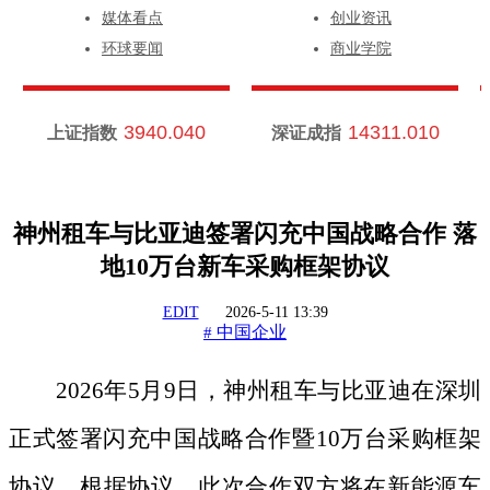
媒体看点
创业资讯
环球要闻
商业学院
3940.040
14311.010
上证指数
深证成指
神州租车与比亚迪签署闪充中国战略合作 落
地10万台新车采购框架协议
EDIT
2026-5-11 13:39
中国企业
#
2026年5月9日，神州租车与比亚迪在深圳
正式签署闪充中国战略合作暨10万台采购框架
协议。根据协议，此次合作双方将在新能源车