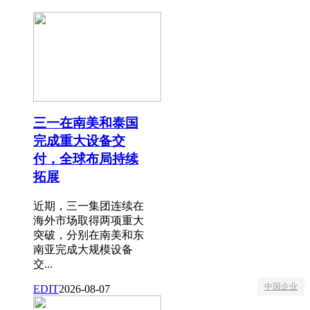
三一在南美和泰国
完成重大设备交
付，全球布局持续
拓展
近期，三一集团连续在
海外市场取得两项重大
突破，分别在南美和东
南亚完成大规模设备
交...
中国企业
EDIT
2026-08-07