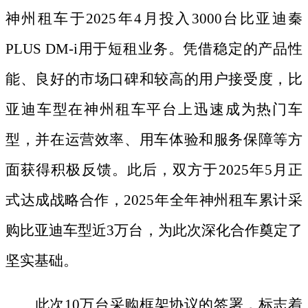
神州租车于
2025年4月投入3000台比亚迪秦
PLUS DM-i用于短租业务。凭借稳定的产品性
能、良好的市场口碑和较高的用户接受度，比
亚迪车型在神州租车平台上迅速成为热门车
型，并在运营效率、用车体验和服务保障等方
面获得积极反馈。此后，双方于2025年5月正
式达成战略合作，2025年全年神州租车累计采
购比亚迪车型近3万台，为此次深化合作奠定了
坚实基础。
此次
10万台采购框架协议的签署，标志着