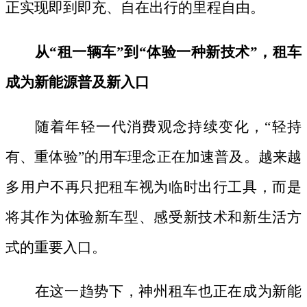
正实现即到即充、自在出行的里程自由。
从
“租一辆车”到“体验一种新技术”，租车
成为新能源普及新入口
随着年轻一代消费观念持续变化，
“轻持
有、重体验”的用车理念正在加速普及。越来越
多用户不再只把租车视为临时出行工具，而是
将其作为体验新车型、感受新技术和新生活方
式的重要入口。
在这一趋势下，神州租车也正在成为新能