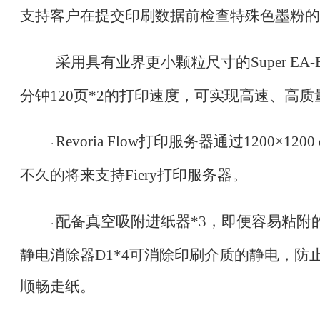
支持客户在提交印刷数据前检查特殊色墨粉的
采用具有业界更小颗粒尺寸的
Super 
·
分钟120页
*2
的打印速度，可实现高速、高质
Revoria Flow打印服务器通过1200×1
·
不久的将来支持Fiery打印服务器。
配备真空吸附进纸器
*3
，即便容易粘附
·
静电消除器
D1
*4
可消除印刷介质的静电，防
顺畅走纸。