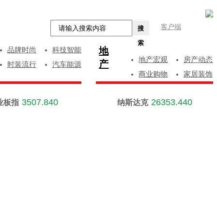
客户端
搜
索
地
品牌时尚
科技智能
地产宏观
房产动态
产
时装流行
汽车能源
商业购物
家居装饰
3507.840
26353.440
业板指
纳斯达克