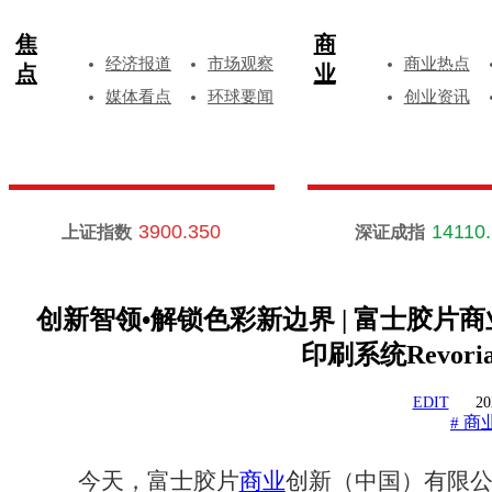
焦
商
经济报道
市场观察
商业热点
点
业
媒体看点
环球要闻
创业资讯
3900.350
14110
上证指数
深证成指
创新智领•解锁色彩新边界 | 富士胶片
印刷系统Revoria 
EDIT
20
商
#
今天，富士胶片
商业
创新（中国）有限