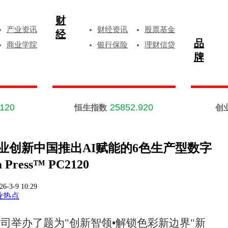
财
产业资讯
财经资讯
股票基金
经
品
商业学院
银行保险
理财信贷
牌
.120
25852.920
恒生指数
创
商业创新中国推出AI赋能的6色生产型数字
Press™ PC2120
26-3-9 10:29
业热点
公司举办了题为
"创新智领
•
解锁色彩新边界
"新