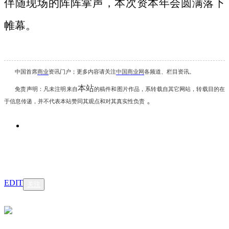
伴随现场的阵阵掌声，本次资本年会圆满落下
帷幕。
中国首席
商业
资讯
门户；更多内容请关注
中国商业网
各频道、栏目资讯
。
本站
免责声明：凡未注明
来自
的稿件和图片作品，系转载自其它网站，转载目的在
。
于信息传递，并不代表本站赞同其观点和对其真实性负责
EDIT
关注