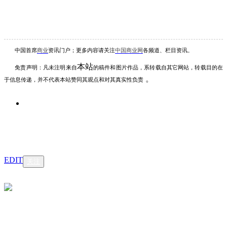
中国首席
商业
资讯
门户；更多内容请关注
中国商业网
各频道、栏目资讯
。
本站
免责声明：凡未注明
来自
的稿件和图片作品，系转载自其它网站，转载目的在
。
于信息传递，并不代表本站赞同其观点和对其真实性负责
EDIT
关注