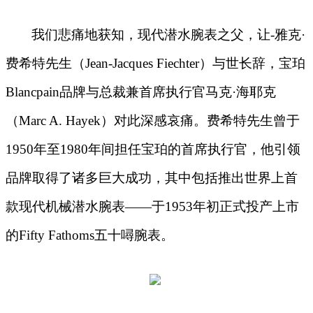
我们悲痛地获知
，
现代潜水腕表之父
，
让
-
雅克
·
费希特先生
（
Jean-Jacques Fiechter）
与世长辞
，
宝珀
Blancpain
品牌与总裁兼首席执行官马克
·
海耶克
（
Marc A. Hayek）
对此深感哀痛。费希特先生曾于
1950年至1980年间担任宝珀的首席执行官，他引领
品牌取得了诸多巨大成功，其中包括推出世界上首
款现代机械潜水腕表——于1953年初正式投产上市
的Fifty Fathoms五十噚腕表。