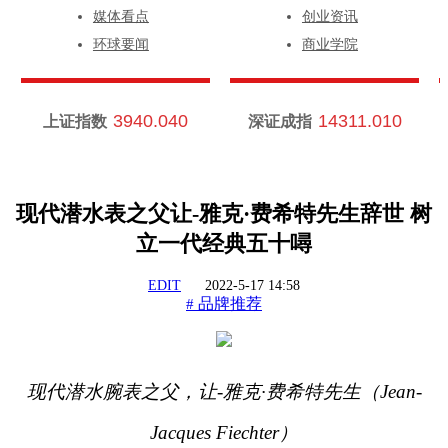
媒体看点
创业资讯
环球要闻
商业学院
3940.040
14311.010
上证指数
深证成指
现代潜水表之父让-雅克·费希特先生辞世 树
立一代经典五十噚
EDIT
2022-5-17 14:58
品牌推荐
#
现代潜水腕表之父
，
让
-
雅克
·
费希特先生
（
Jean-
Jacques Fiechter）