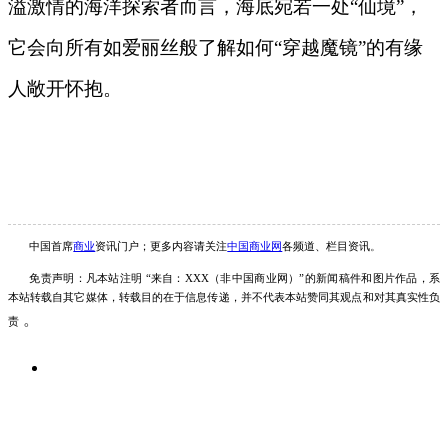
溢激情的海洋探索者而言，海底宛若一处“仙境”，
它会向所有如爱丽丝般了解如何“穿越魔镜”的有缘
人敞开怀抱。
中国首席
商业
资讯
门户；更多内容请关注
中国商业网
各频道、栏目资讯
。
免责声明：凡本站注明
“来自：
XXX
（非
中国商业
网）
”的新闻稿件和图片作品，系
本站转载自其它媒体，转载目的在于信息传递，并不代表本站赞同其观点和对其真实性负
。
责