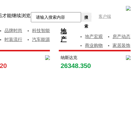
后才能继续浏览
客户端
搜
索
地
品牌时尚
科技智能
地产宏观
房产动态
产
时装流行
汽车能源
商业购物
家居装饰
纳斯达克
120
26348.350