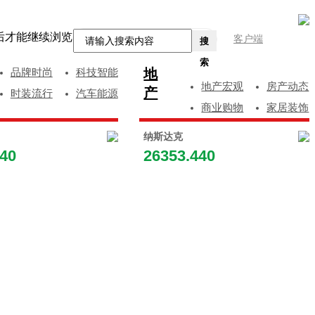
后才能继续浏览
客户端
搜
索
地
品牌时尚
科技智能
地产宏观
房产动态
产
时装流行
汽车能源
商业购物
家居装饰
纳斯达克
840
26353.440