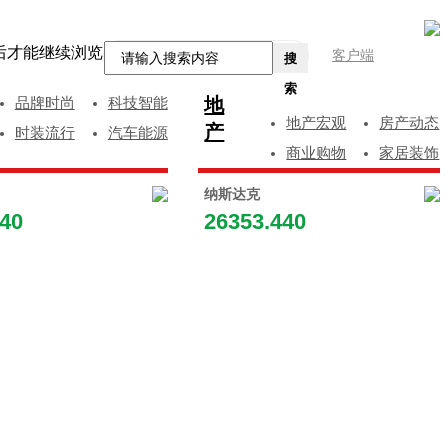
后才能继续浏览
客户端
搜
索
地
品牌时尚
科技智能
地产宏观
房产动态
产
时装流行
汽车能源
商业购物
家居装饰
纳斯达克
840
26353.440