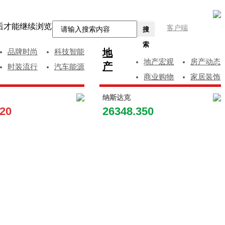
后才能继续浏览
客户端
搜
索
地
品牌时尚
科技智能
地产宏观
房产动态
产
时装流行
汽车能源
商业购物
家居装饰
纳斯达克
120
26348.350