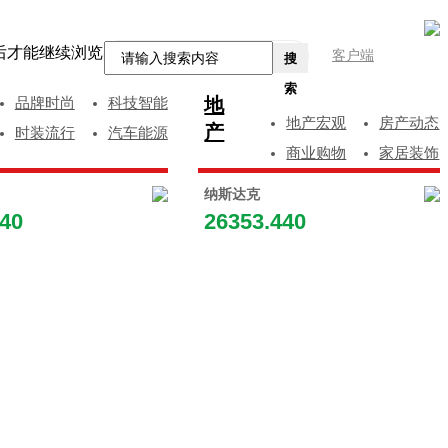
后才能继续浏览
客户端
搜
索
地
品牌时尚
科技智能
地产宏观
房产动态
产
时装流行
汽车能源
商业购物
家居装饰
纳斯达克
840
26353.440