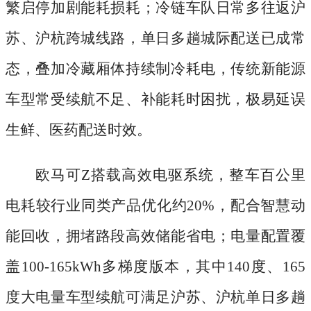
繁启停加剧能耗损耗；冷链车队日常多往返沪
苏、沪杭跨城线路，单日多趟城际配送已成常
态，叠加冷藏厢体持续制冷耗电，传统新能源
车型常受续航不足、补能耗时困扰，极易延误
生鲜、医药配送时效。
欧马可
Z搭载高效电驱系统，整车百公里
电耗较行业同类产品优化约20%，配合智慧动
能回收，拥堵路段高效储能省电；电量配置覆
盖100-165kWh多梯度版本，其中140度、165
度大电量车型续航可满足沪苏、沪杭单日多趟