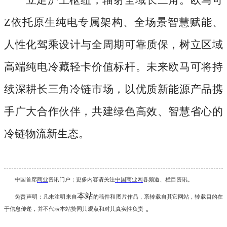
立足沪上枢纽，辐射全域长三角。欧马可
Z依托原生纯电专属架构、全场景智慧赋能、
人性化驾乘设计与全周期可靠质保，树立区域
高端纯电冷藏轻卡价值标杆。未来欧马可将持
续深耕长三角冷链市场，以优质新能源产品携
手广大合作伙伴，共建绿色高效、智慧省心的
冷链物流新生态。
中国首席
商业
资讯
门户；更多内容请关注
中国商业网
各频道、栏目资讯
。
本站
免责声明：凡未注明
来自
的稿件和图片作品，系转载自其它网站，转载目的在
。
于信息传递，并不代表本站赞同其观点和对其真实性负责