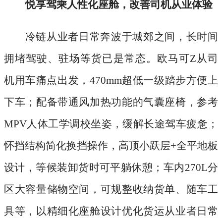
悦享驾乘人性化座舱，改善司机从业体验
冷链从业者日常奔波于城郊之间，长时间
拥堵驾驶、驻场等货已是常态。欧马可
Z从司
机用车痛点出发，470mm超低一级踏步方便上
下车；配备带通风加热功能的气囊座椅，参考
MPV人体工学调校坐姿，缓解长途驾车疲惫；
怀挡结构简化换挡操作，高顶小跃层+全平地板
设计，等候装卸货时可平躺休憩；车内270L分
区大容量储物空间，可规整收纳货单、随车工
具等，以精细化座舱设计优化货运从业者日常