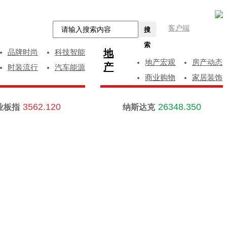
客户端
搜
索
地
品牌时尚
科技智能
地产宏观
房产动态
产
时装流行
汽车能源
商业购物
家居装饰
3562.120
26348.350
业板指
纳斯达克