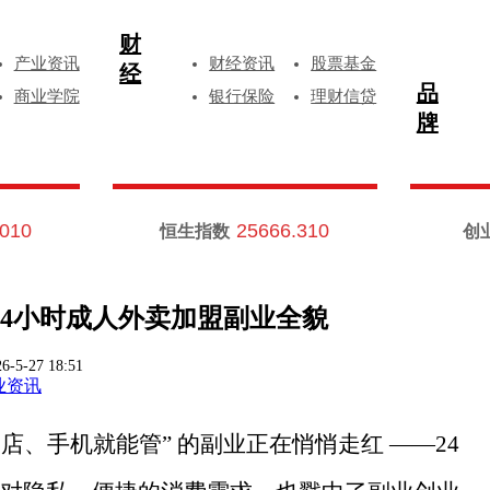
财
产业资讯
财经资讯
股票基金
经
品
商业学院
银行保险
理财信贷
牌
.010
25666.310
恒生指数
创
4小时成人外卖加盟副业全貌
6-5-27 18:51
业资讯
守店、手机就能管” 的副业正在悄悄走红 ——24