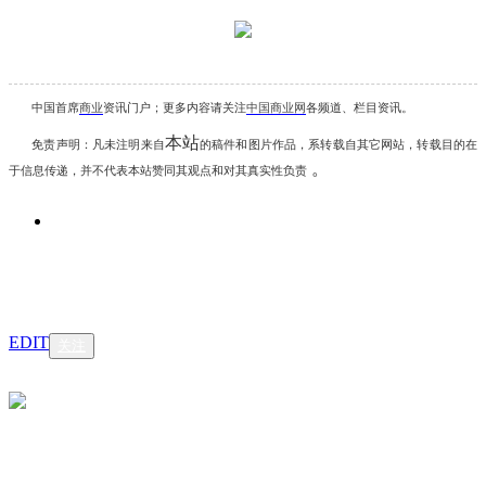
中国首席
商业
资讯
门户；更多内容请关注
中国商业网
各频道、栏目资讯
。
本站
免责声明：凡未注明
来自
的稿件和图片作品，系转载自其它网站，转载目的在
。
于信息传递，并不代表本站赞同其观点和对其真实性负责
EDIT
关注