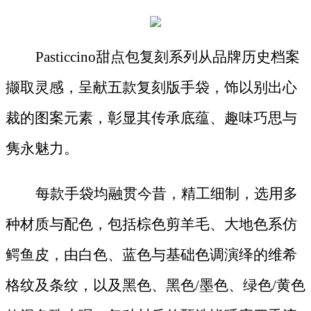
Pasticcino甜点包复刻系列从品牌历史档案
撷取灵感，呈献五款复刻版手袋，饰以别出心
裁的图案元素，彰显其传承底蕴、趣味巧思与
隽永魅力。
每款手袋均融贯今昔，精工细制，选用多
种材质与配色，包括棕色剪羊毛、大地色系仿
鳄鱼皮，由白色、蓝色与基础色调演绎的维希
格纹及条纹，以及黑色、黑色
/墨色、绿色/黄色