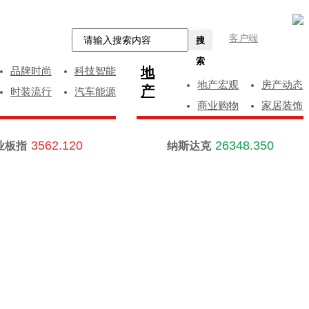
客户端
搜
索
地
品牌时尚
科技智能
地产宏观
房产动态
产
时装流行
汽车能源
商业购物
家居装饰
3562.120
26348.350
业板指
纳斯达克