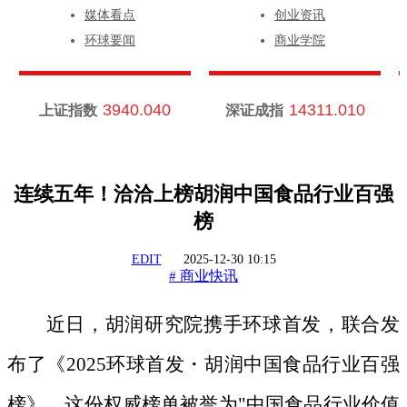
媒体看点
创业资讯
环球要闻
商业学院
3940.040
14311.010
上证指数
深证成指
连续五年！洽洽上榜胡润中国食品行业百强
榜
EDIT
2025-12-30 10:15
商业快讯
#
近日，胡润研究院携手环球首发，联合发
布了《
2025环球首发・胡润中国食品行业百强
榜》。这份权威榜单被誉为"中国食品行业价值